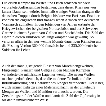
Die ersten Kämpfe im Westen und Osten schienen die weit
verbreitete Auffassung zu bestätigen, dass dieser Krieg nur von
kurzer Dauer sein würde. Innerhalb weniger Wochen drangen die
deutschen Truppen durch Belgien bis kurz vor Paris vor. Erst hier
konnten die englischen und französischen Armeen den deutschen
Vormarsch aufhalten. In den folgenden vier Jahren erstarrte der
Krieg zwischen der belgischen Nordseeküste und der Schweizer
Grenze in einem System von Gräben und Stacheldraht. Die Zahl der
Opfer in diesen sinnlosen Stellungskämpfen war gewaltig. So
verloren allein in den nur wenige Monate dauernden Kämpfen um
die Festung Verdun 360.000 französische und 335.000 deutsche
Soldaten ihr Leben.
Auch der ständig steigende Einsatz von Maschinengewehren,
Flugzeugen, Panzern und Giftgas in den blutigen Kämpfen
veränderte die militärische Lage nur wenig. Die neuen Waffen
machten jedoch deutlich, dass die moderne Technik und die
Industrialisierung den Charakter des Krieges veränderten. Der Krieg
wurde immer mehr zu einer Materialschlacht, in der ungeheure
Mengen an Waffen und Munition verbraucht wurden. Die
Zerstörungskraft der Waffen und damit die Zahl der Opfer stieg in
bis dahin unvorstellbarer Weise.