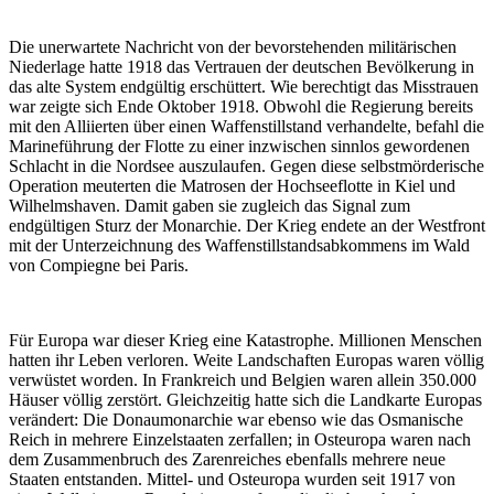
Die unerwartete Nachricht von der bevorstehenden militärischen
Niederlage hatte 1918 das Vertrauen der deutschen Bevölkerung in
das alte System endgültig erschüttert. Wie berechtigt das Misstrauen
war zeigte sich Ende Oktober 1918. Obwohl die Regierung bereits
mit den Alliierten über einen Waffenstillstand verhandelte, befahl die
Marineführung der Flotte zu einer inzwischen sinnlos gewordenen
Schlacht in die Nordsee auszulaufen. Gegen diese selbstmörderische
Operation meuterten die Matrosen der Hochseeflotte in Kiel und
Wilhelmshaven. Damit gaben sie zugleich das Signal zum
endgültigen Sturz der Monarchie. Der Krieg endete an der Westfront
mit der Unterzeichnung des Waffenstillstandsabkommens im Wald
von Compiegne bei Paris.
Für Europa war dieser Krieg eine Katastrophe. Millionen Menschen
hatten ihr Leben verloren. Weite Landschaften Europas waren völlig
verwüstet worden. In Frankreich und Belgien waren allein 350.000
Häuser völlig zerstört. Gleichzeitig hatte sich die Landkarte Europas
verändert: Die Donaumonarchie war ebenso wie das Osmanische
Reich in mehrere Einzelstaaten zerfallen; in Osteuropa waren nach
dem Zusammenbruch des Zarenreiches ebenfalls mehrere neue
Staaten entstanden. Mittel- und Osteuropa wurden seit 1917 von