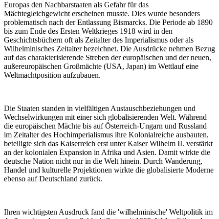
Europas den Nachbarstaaten als Gefahr für das
Mächtegleichgewicht erscheinen musste. Dies wurde besonders
problematisch nach der Entlassung Bismarcks. Die Periode ab 1890
bis zum Ende des Ersten Weltkrieges 1918 wird in den
Geschichtsbüchern oft als Zeitalter des Imperialismus oder als
Wilhelminisches Zeitalter bezeichnet. Die Ausdrücke nehmen Bezug
auf das charakterisierende Streben der europäischen und der neuen,
außereuropäischen Großmächte (USA, Japan) im Wettlauf eine
Weltmachtposition aufzubauen.
Die Staaten standen in vielfältigen Austauschbeziehungen und
Wechselwirkungen mit einer sich globalisierenden Welt. Während
die europäischen Mächte bis auf Österreich-Ungarn und Russland
im Zeitalter des Hochimperialismus ihre Kolonialreiche ausbauten,
beteiligte sich das Kaiserreich erst unter Kaiser Wilhelm II. verstärkt
an der kolonialen Expansion in Afrika und Asien. Damit wirkte die
deutsche Nation nicht nur in die Welt hinein. Durch Wanderung,
Handel und kulturelle Projektionen wirkte die globalisierte Moderne
ebenso auf Deutschland zurück.
Ihren wichtigsten Ausdruck fand die 'wilhelminische' Weltpolitik im